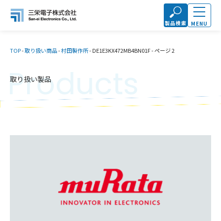
製品検索
MENU
TOP
-
取り扱い商品
-
村田製作所
-
DE1E3KX472MB4BN01F
-
ページ 2
Products
取り扱い製品