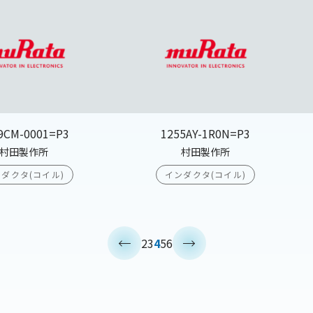
9CM-0001=P3
1255AY-1R0N=P3
村田製作所
村田製作所
ダクタ(コイル)
インダクタ(コイル)
<
>
2
3
4
5
6