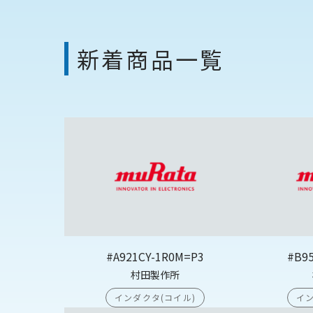
新着商品一覧
#A921CY-1R0M=P3
#B9
村田製作所
インダクタ(コイル)
イン