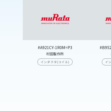
#A921CY-1R0M=P3
#B95
村田製作所
インダクタ(コイル)
イン