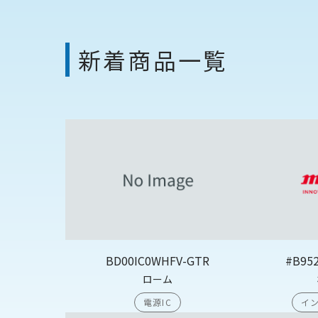
新着商品一覧
BD00IC0WHFV-GTR
#B95
ローム
電源IC
イン