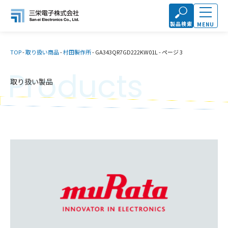
製品検索
MENU
TOP
-
取り扱い商品
-
村田製作所
-
GA343QR7GD222KW01L
-
ページ 3
Products
取り扱い製品