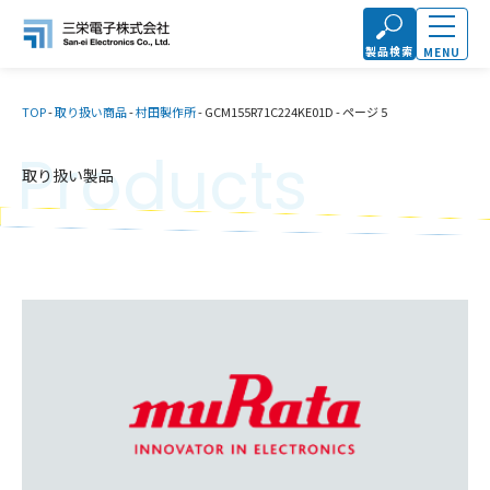
製品検索
MENU
TOP
-
取り扱い商品
-
村田製作所
-
GCM155R71C224KE01D
-
ページ 5
Products
取り扱い製品