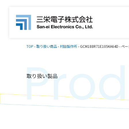
TOP
-
取り扱い商品
-
村田製作所
-
GCM188R71E105KA64D
-
ペー
Prod
取り扱い製品