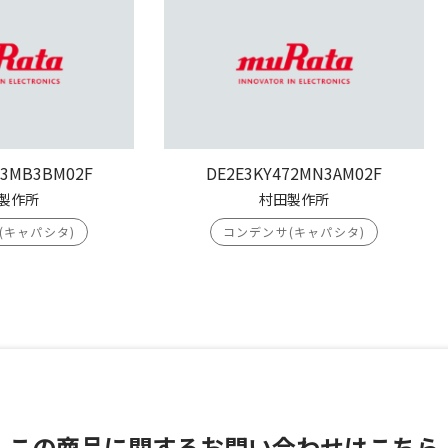
03MB3BM02F
DE2E3KY472MN3AM02F
製作所
村田製作所
(キャパシタ)
コンデンサ(キャパシタ)
この商品に関する
お問い合わせはこちら