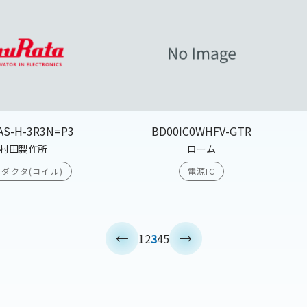
AS-H-3R3N=P3
BD00IC0WHFV-GTR
村田製作所
ローム
ダクタ(コイル)
電源IC
<
>
1
2
3
4
5