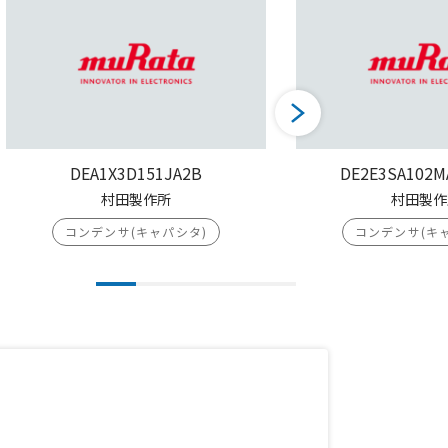
DEA1X3D151JA2B
DE2E3SA102M
村田製作所
村田製作
コンデンサ(キャパシタ)
コンデンサ(キ