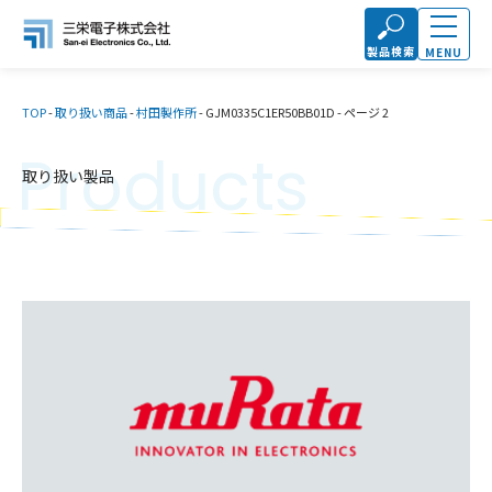
製品検索
MENU
TOP
-
取り扱い商品
-
村田製作所
-
GJM0335C1ER50BB01D
-
ページ 2
Products
取り扱い製品