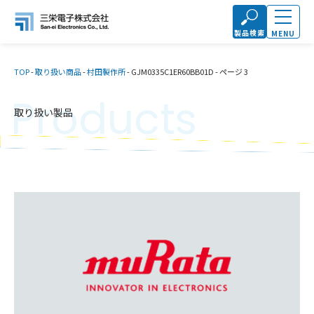
製品検索
MENU
TOP
-
取り扱い商品
-
村田製作所
-
GJM0335C1ER60BB01D
-
ページ 3
Products
取り扱い製品