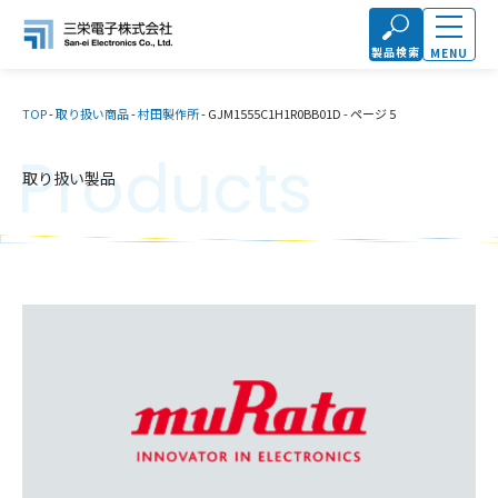
製品検索
MENU
TOP
-
取り扱い商品
-
村田製作所
-
GJM1555C1H1R0BB01D
-
ページ 5
Products
取り扱い製品