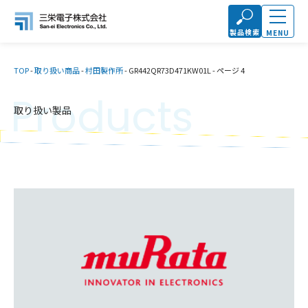
製品検索
MENU
TOP
-
取り扱い商品
-
村田製作所
-
GR442QR73D471KW01L
-
ページ 4
Products
取り扱い製品