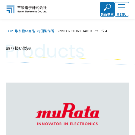
製品検索
MENU
TOP
-
取り扱い商品
-
村田製作所
-
GRM0332C1H680JA01D
-
ページ 4
Products
取り扱い製品