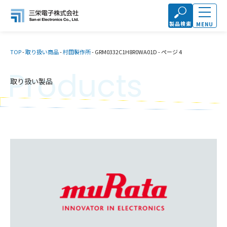
製品検索
MENU
TOP
-
取り扱い商品
-
村田製作所
-
GRM0332C1H8R0WA01D
-
ページ 4
Products
取り扱い製品