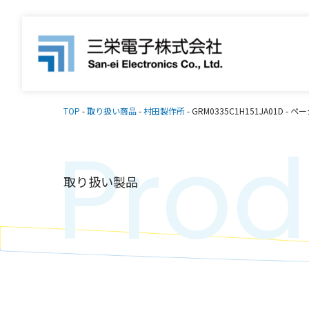
TOP
-
取り扱い商品
-
村田製作所
-
GRM0335C1H151JA01D
-
ペー
Prod
取り扱い製品