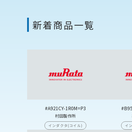
新着商品一覧
#A921CY-1R0M=P3
#B9
村田製作所
インダクタ(コイル)
イン