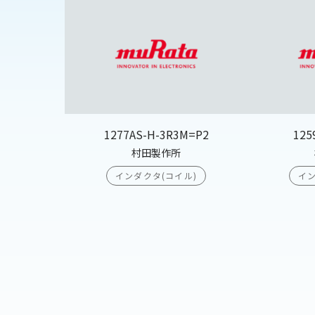
1277AS-H-3R3M=P2
125
村田製作所
インダクタ(コイル)
イン