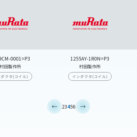
9CM-0001=P3
1255AY-1R0N=P3
村田製作所
村田製作所
ダクタ(コイル)
インダクタ(コイル)
<
>
2
3
4
5
6