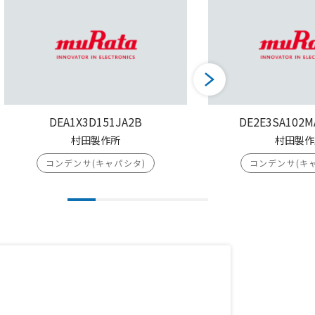
DEA1X3D151JA2B
DE2E3SA102M
村田製作所
村田製作
コンデンサ(キャパシタ)
コンデンサ(キ