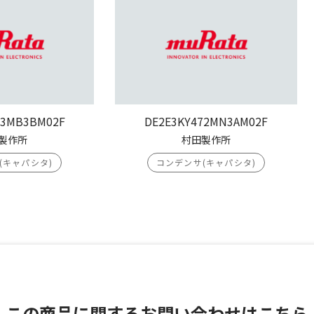
03MB3BM02F
DE2E3KY472MN3AM02F
製作所
村田製作所
(キャパシタ)
コンデンサ(キャパシタ)
この商品に関する
お問い合わせはこちら