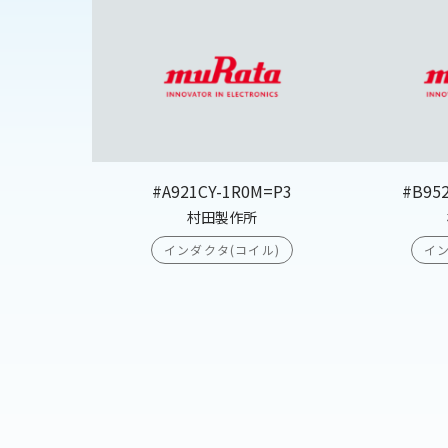
#A921CY-1R0M=P3
#B95
村田製作所
インダクタ(コイル)
イン