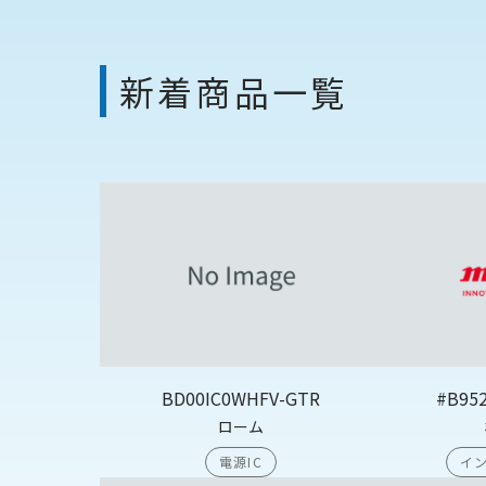
新着商品一覧
BD00IC0WHFV-GTR
#B95
ローム
電源IC
イン