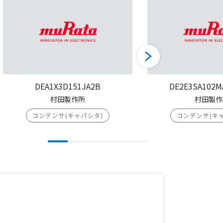
DEA1X3D151JA2B
DE2E3SA102M
村田製作所
村田製作
コンデンサ(キャパシタ)
コンデンサ(キ