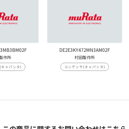
03MB3BM02F
DE2E3KY472MN3AM02F
製作所
村田製作所
(キャパシタ)
コンデンサ(キャパシタ)
この商品に関する
お問い合わせはこちら