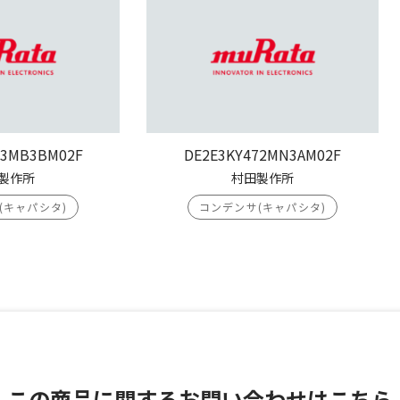
03MB3BM02F
DE2E3KY472MN3AM02F
製作所
村田製作所
(キャパシタ)
コンデンサ(キャパシタ)
この商品に関する
お問い合わせはこちら