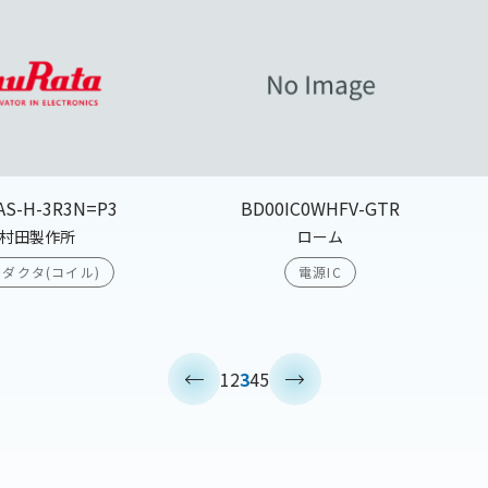
AS-H-3R3N=P3
BD00IC0WHFV-GTR
村田製作所
ローム
ダクタ(コイル)
電源IC
<
>
1
2
3
4
5