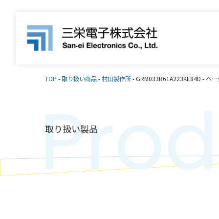
TOP
-
取り扱い商品
-
村田製作所
-
GRM033R61A223KE84D
-
ペー
Prod
取り扱い製品