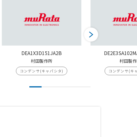
DEA1X3D151JA2B
DE2E3SA102M
村田製作所
村田製作
コンデンサ(キャパシタ)
コンデンサ(キ