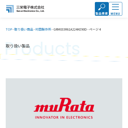
製品検索
MENU
TOP
-
取り扱い商品
-
村田製作所
-
GRM033R61A224KE90D
-
ページ 4
Products
取り扱い製品