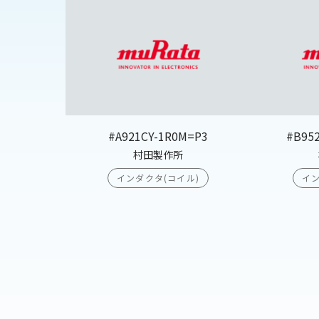
#A921CY-1R0M=P3
#B95
村田製作所
インダクタ(コイル)
イン