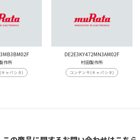
03MB3BM02F
DE2E3KY472MN3AM02F
製作所
村田製作所
(キャパシタ)
コンデンサ(キャパシタ)
この商品に関する
お問い合わせはこちら