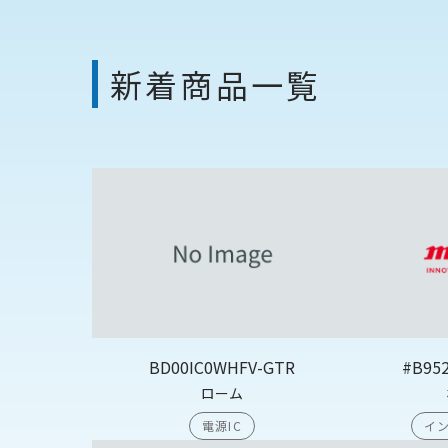
新着商品一覧
BD00IC0WHFV-GTR
#B95
ローム
電源IC
イン