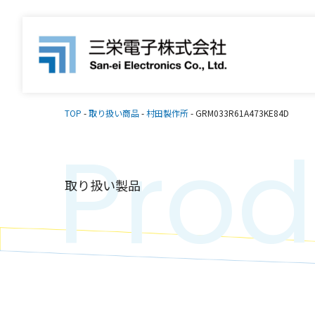
TOP
-
取り扱い商品
-
村田製作所
-
GRM033R61A473KE84D
Prod
取り扱い製品