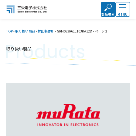
製品検索
MENU
TOP
-
取り扱い商品
-
村田製作所
-
GRM033R61E103KA12D
-
ページ 2
Products
取り扱い製品