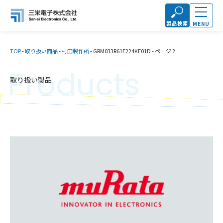
製品検索
MENU
TOP
-
取り扱い商品
-
村田製作所
-
GRM033R61E224KE01D
-
ページ 2
Products
取り扱い製品