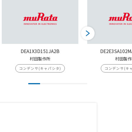
DEA1X3D151JA2B
DE2E3SA102M
村田製作所
村田製作
コンデンサ(キャパシタ)
コンデンサ(キ