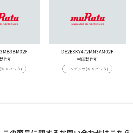
03MB3BM02F
DE2E3KY472MN3AM02F
製作所
村田製作所
(キャパシタ)
コンデンサ(キャパシタ)
この商品に関する
お問い合わせはこちら