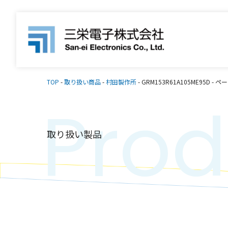
TOP
-
取り扱い商品
-
村田製作所
-
GRM153R61A105ME95D
-
ペー
Prod
取り扱い製品