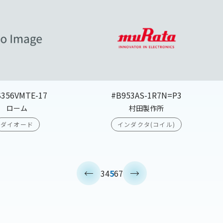
S356VMTE-17
#B953AS-1R7N=P3
ローム
村田製作所
ダイオード
インダクタ(コイル)
<
>
3
4
5
6
7