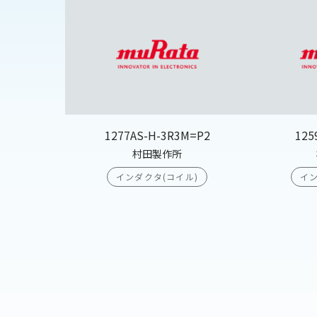
1277AS-H-3R3M=P2
125
村田製作所
インダクタ(コイル)
イン