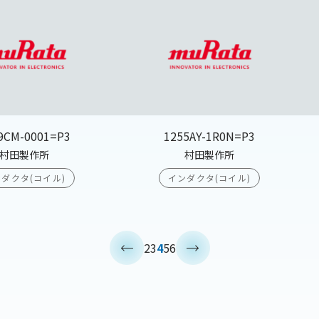
9CM-0001=P3
1255AY-1R0N=P3
村田製作所
村田製作所
ダクタ(コイル)
インダクタ(コイル)
<
>
2
3
4
5
6