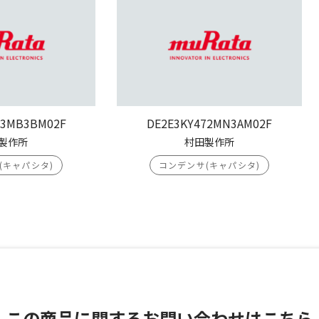
03MB3BM02F
DE2E3KY472MN3AM02F
製作所
村田製作所
(キャパシタ)
コンデンサ(キャパシタ)
この商品に関する
お問い合わせはこちら