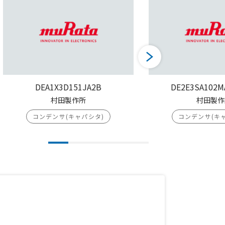
DEA1X3D151JA2B
DE2E3SA102M
村田製作所
村田製作
コンデンサ(キャパシタ)
コンデンサ(キ