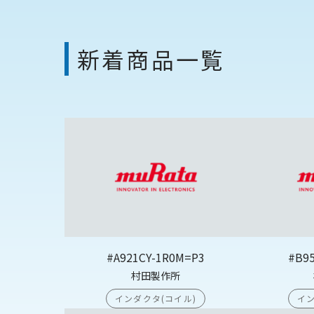
新着商品一覧
#A921CY-1R0M=P3
#B9
村田製作所
インダクタ(コイル)
イン