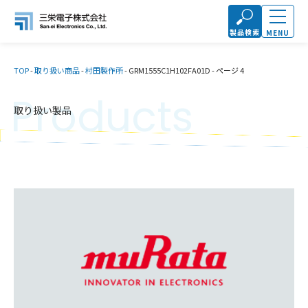
製品検索
MENU
TOP
-
取り扱い商品
-
村田製作所
-
GRM1555C1H102FA01D
-
ページ 4
Products
取り扱い製品