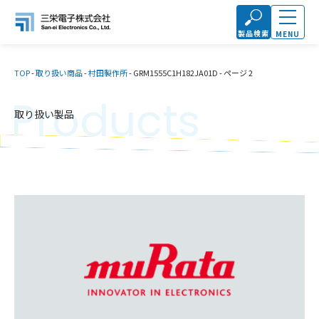
製品検索
MENU
TOP
-
取り扱い商品
-
村田製作所
-
GRM1555C1H182JA01D
-
ページ 2
Products
取り扱い製品