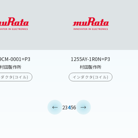
9CM-0001=P3
1255AY-1R0N=P3
村田製作所
村田製作所
ダクタ(コイル)
インダクタ(コイル)
<
>
2
3
4
5
6