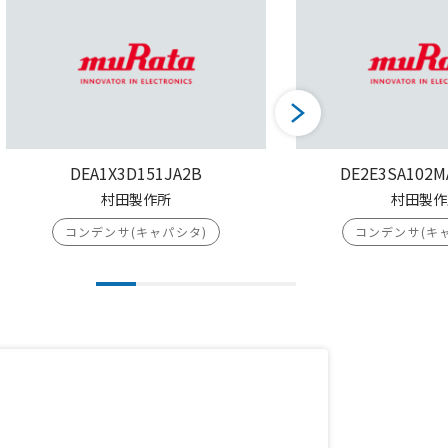
DEA1X3D151JA2B
DE2E3SA102M
村田製作所
村田製作
コンデンサ(キャパシタ)
コンデンサ(キ