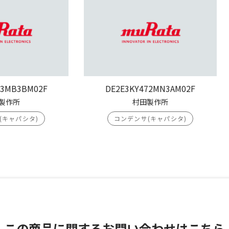
03MB3BM02F
DE2E3KY472MN3AM02F
製作所
村田製作所
(キャパシタ)
コンデンサ(キャパシタ)
この商品に関する
お問い合わせはこちら