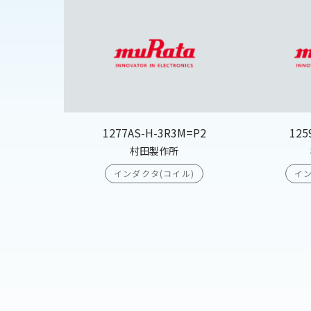
1277AS-H-3R3M=P2
125
村田製作所
インダクタ(コイル)
イン