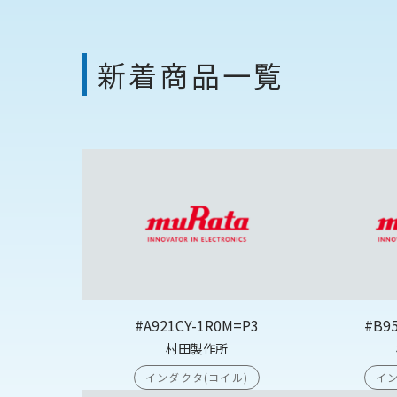
新着商品一覧
#A921CY-1R0M=P3
#B9
村田製作所
インダクタ(コイル)
イン