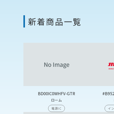
新着商品一覧
BD00IC0WHFV-GTR
#B95
ローム
電源IC
イン