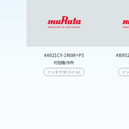
#A921CY-1R0M=P3
#B95
村田製作所
インダクタ(コイル)
イン