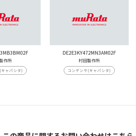
03MB3BM02F
DE2E3KY472MN3AM02F
製作所
村田製作所
(キャパシタ)
コンデンサ(キャパシタ)
この商品に関する
お問い合わせはこちら