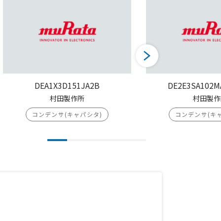
DEA1X3D151JA2B
DE2E3SA102M
村田製作所
村田製作
コンデンサ(キャパシタ)
コンデンサ(キ