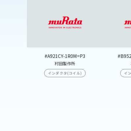
#A921CY-1R0M=P3
#B95
村田製作所
インダクタ(コイル)
イン