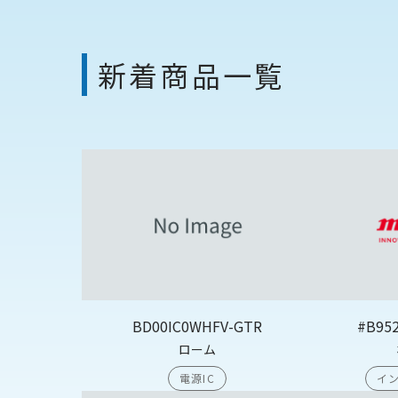
新着商品一覧
BD00IC0WHFV-GTR
#B95
ローム
電源IC
イン