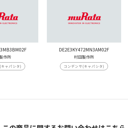
03MB3BM02F
DE2E3KY472MN3AM02F
製作所
村田製作所
(キャパシタ)
コンデンサ(キャパシタ)
この商品に関する
お問い合わせはこちら