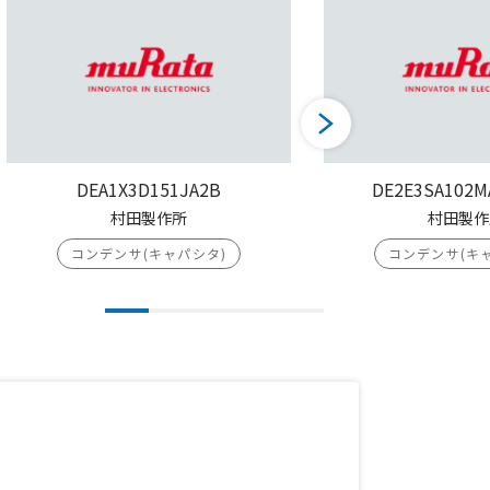
DEA1X3D151JA2B
DE2E3SA102M
村田製作所
村田製作
コンデンサ(キャパシタ)
コンデンサ(キ