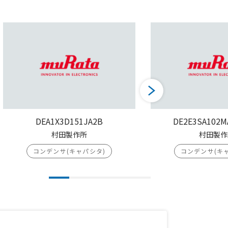
DEA1X3D151JA2B
DE2E3SA102M
村田製作所
村田製作
コンデンサ(キャパシタ)
コンデンサ(キ