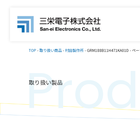
TOP
-
取り扱い商品
-
村田製作所
-
GRM188B11H471KA01D
-
ペー
Prod
取り扱い製品