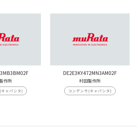
03MB3BM02F
DE2E3KY472MN3AM02F
製作所
村田製作所
(キャパシタ)
コンデンサ(キャパシタ)