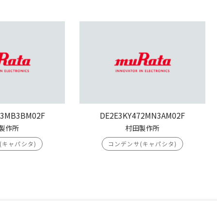
03MB3BM02F
DE2E3KY472MN3AM02F
製作所
村田製作所
(キャパシタ)
コンデンサ(キャパシタ)