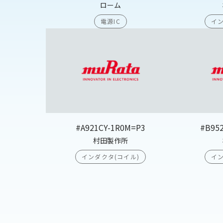
ローム
電源IC
イン
#A921CY-1R0M=P3
#B95
村田製作所
インダクタ(コイル)
イン