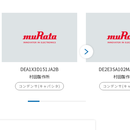
DEA1X3D151JA2B
DE2E3SA102M
村田製作所
村田製作
コンデンサ(キャパシタ)
コンデンサ(キ