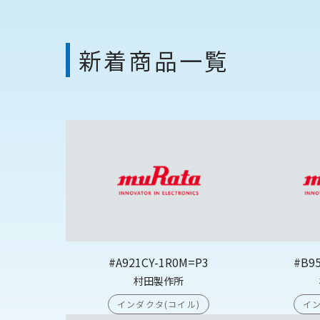
新着商品一覧
#A921CY-1R0M=P3
#B9
村田製作所
インダクタ(コイル)
イン