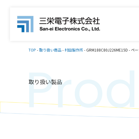
TOP
-
取り扱い商品
-
村田製作所
-
GRM188C80J226ME15D
-
ペー
Prod
取り扱い製品