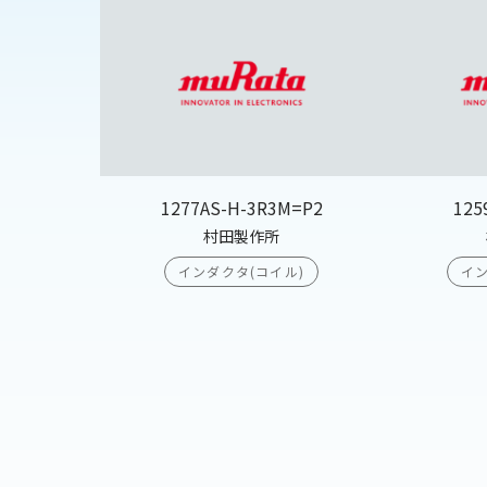
1277AS-H-3R3M=P2
125
村田製作所
インダクタ(コイル)
イン