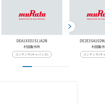
DEA1X3D151JA2B
DE2E3SA102M
村田製作所
村田製作
コンデンサ(キャパシタ)
コンデンサ(キ