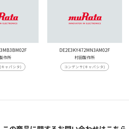
03MB3BM02F
DE2E3KY472MN3AM02F
製作所
村田製作所
(キャパシタ)
コンデンサ(キャパシタ)
この商品に関する
お問い合わせはこちら