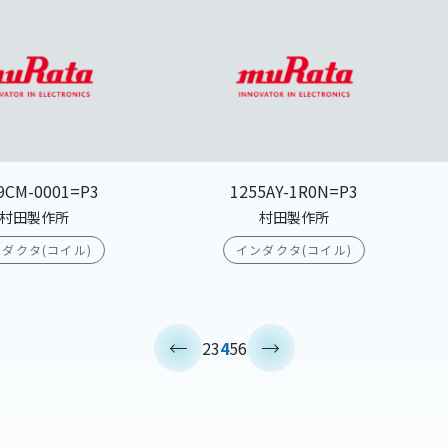
9CM-0001=P3
1255AY-1R0N=P3
村田製作所
村田製作所
ダクタ(コイル)
インダクタ(コイル)
<
>
2
3
4
5
6