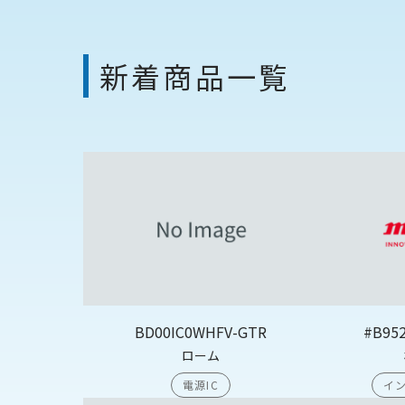
新着商品一覧
BD00IC0WHFV-GTR
#B95
ローム
電源IC
イン