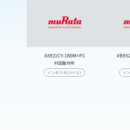
#A921CY-1R0M=P3
#B95
村田製作所
インダクタ(コイル)
イン