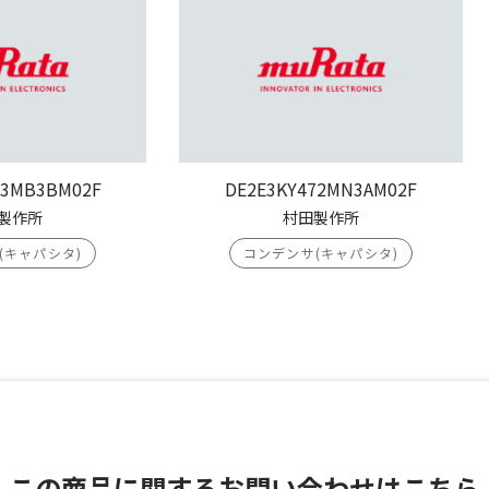
03MB3BM02F
DE2E3KY472MN3AM02F
製作所
村田製作所
(キャパシタ)
コンデンサ(キャパシタ)
この商品に関する
お問い合わせはこちら