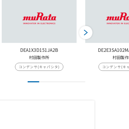
DEA1X3D151JA2B
DE2E3SA102M
村田製作所
村田製作
コンデンサ(キャパシタ)
コンデンサ(キ