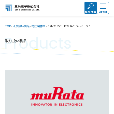
製品検索
MENU
TOP
-
取り扱い商品
-
村田製作所
-
GRM2165C1H122JA01D
-
ページ 5
Products
取り扱い製品