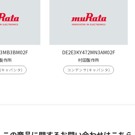
03MB3BM02F
DE2E3KY472MN3AM02F
製作所
村田製作所
(キャパシタ)
コンデンサ(キャパシタ)
この商品に関する
お問い合わせはこちら