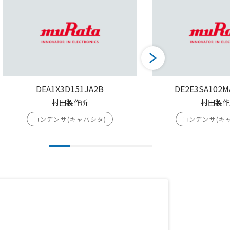
DEA1X3D151JA2B
DE2E3SA102M
村田製作所
村田製作
コンデンサ(キャパシタ)
コンデンサ(キ