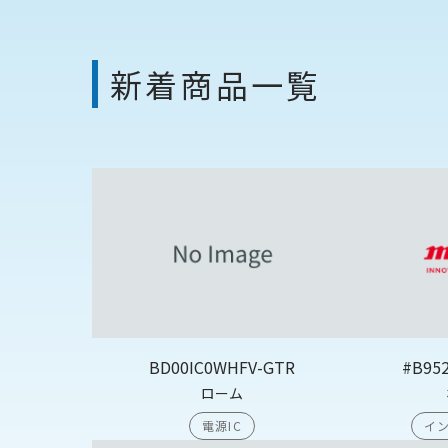
新着商品一覧
BD00IC0WHFV-GTR
#B95
ローム
電源IC
イン