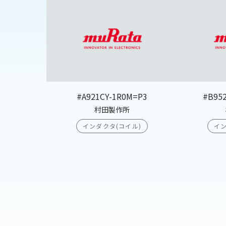
#A921CY-1R0M=P3
#B95
村田製作所
インダクタ(コイル)
イン