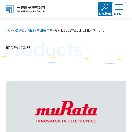
製品検索
MENU
TOP
-
取り扱い商品
-
村田製作所
-
GRM21BC8YA106ME11L
-
ページ 5
Products
取り扱い製品