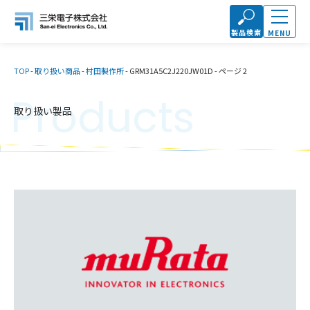
製品検索
MENU
TOP
-
取り扱い商品
-
村田製作所
-
GRM31A5C2J220JW01D
-
ページ 2
Products
取り扱い製品