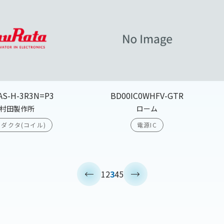
AS-H-3R3N=P3
BD00IC0WHFV-GTR
村田製作所
ローム
ダクタ(コイル)
電源IC
<
>
1
2
3
4
5