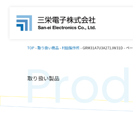
TOP
-
取り扱い商品
-
村田製作所
-
GRM31A7U3A271JW31D
-
ペー
Prod
取り扱い製品