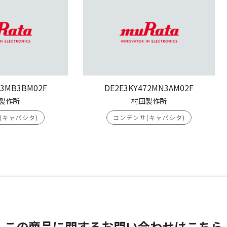
03MB3BM02F
DE2E3KY472MN3AM02F
製作所
村田製作所
(キャパシタ)
コンデンサ(キャパシタ)
この商品に関する
お問い合わせはこちら