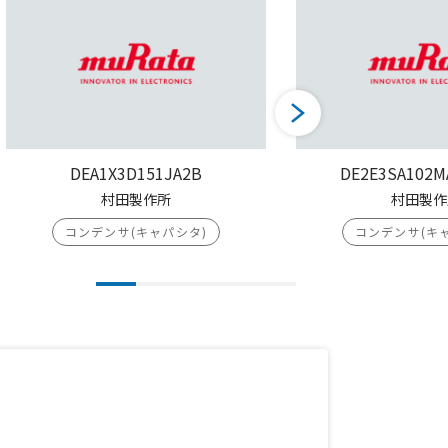
DEA1X3D151JA2B
DE2E3SA102M
村田製作所
村田製作
コンデンサ(キャパシタ)
コンデンサ(キ