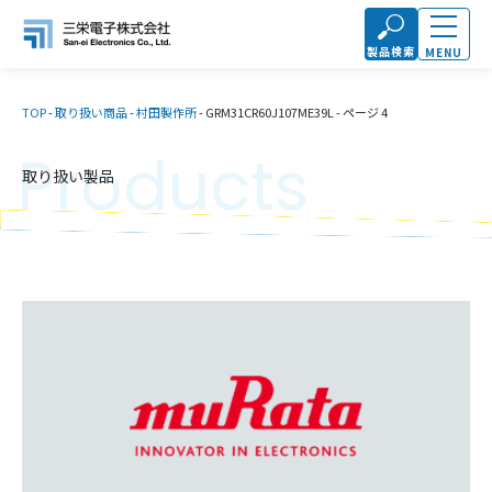
製品検索
MENU
TOP
-
取り扱い商品
-
村田製作所
-
GRM31CR60J107ME39L
-
ページ 4
Products
取り扱い製品