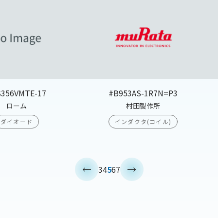
S356VMTE-17
#B953AS-1R7N=P3
ローム
村田製作所
ダイオード
インダクタ(コイル)
<
>
3
4
5
6
7