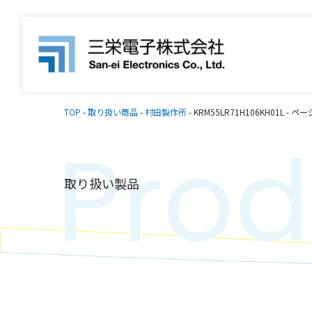
TOP
-
取り扱い商品
-
村田製作所
-
KRM55LR71H106KH01L
-
ページ
Prod
取り扱い製品