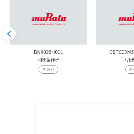
BNX026H01L
CSTCC3M5
村田製作所
村田
その他
そ