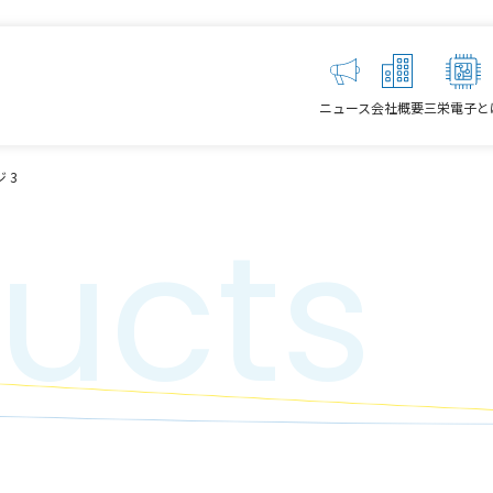
ニュース
会社概要
三栄電子と
 3
ucts