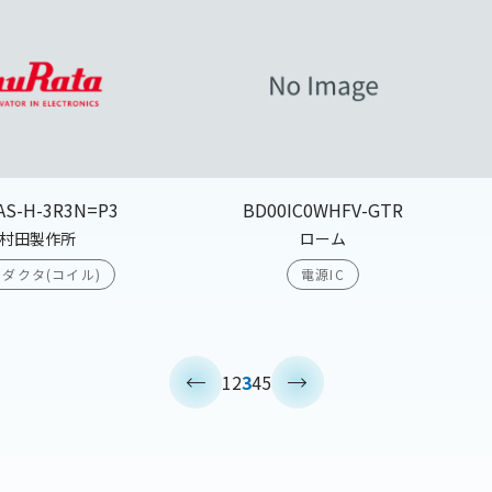
AS-H-3R3N=P3
BD00IC0WHFV-GTR
村田製作所
ローム
ダクタ(コイル)
電源IC
<
>
1
2
3
4
5