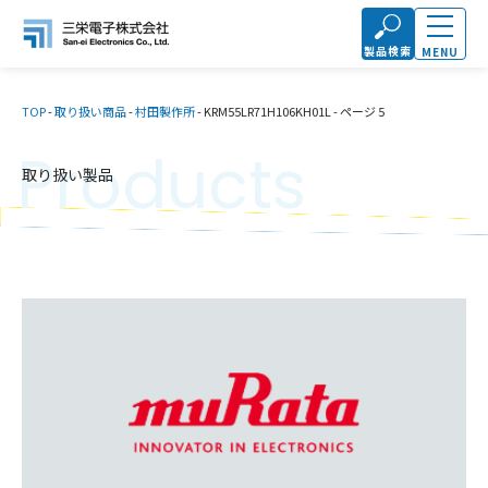
製品検索
MENU
TOP
-
取り扱い商品
-
村田製作所
-
KRM55LR71H106KH01L
-
ページ 5
Products
取り扱い製品