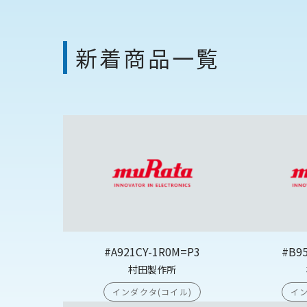
新着商品一覧
#A921CY-1R0M=P3
#B9
村田製作所
インダクタ(コイル)
イン