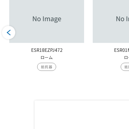
ESR18EZPJ472
ESR01
ローム
ロ
抵抗器
抵