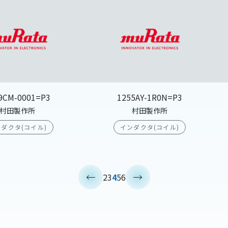
9CM-0001=P3
1255AY-1R0N=P3
村田製作所
村田製作所
ダクタ(コイル)
インダクタ(コイル)
<
>
2
3
4
5
6