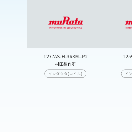
1277AS-H-3R3M=P2
125
村田製作所
インダクタ(コイル)
イン