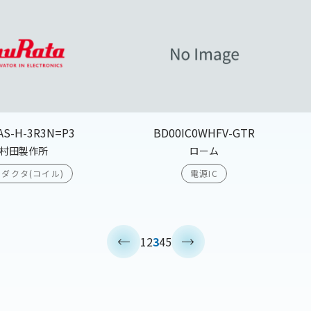
AS-H-3R3N=P3
BD00IC0WHFV-GTR
村田製作所
ローム
ダクタ(コイル)
電源IC
<
>
1
2
3
4
5