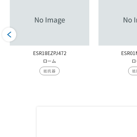
ESR18EZPJ472
ESR01
ローム
ロ
抵抗器
抵