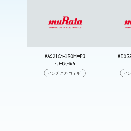
#A921CY-1R0M=P3
#B95
村田製作所
インダクタ(コイル)
イン