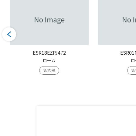
ESR18EZPJ472
ESR01
ローム
ロ
抵抗器
抵