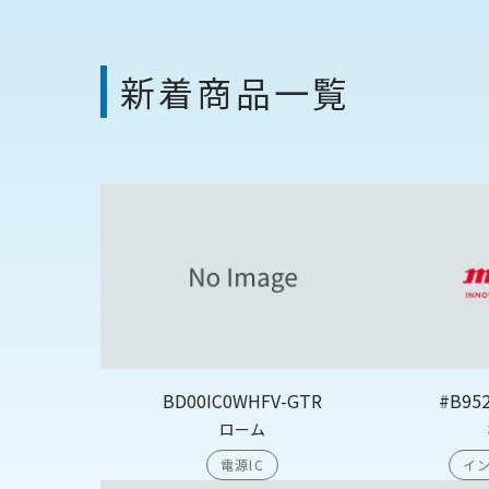
新着商品一覧
BD00IC0WHFV-GTR
#B95
ローム
電源IC
イン