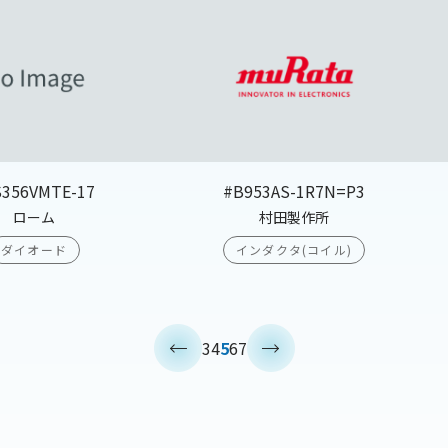
S356VMTE-17
#B953AS-1R7N=P3
ローム
村田製作所
ダイオード
インダクタ(コイル)
<
>
3
4
5
6
7