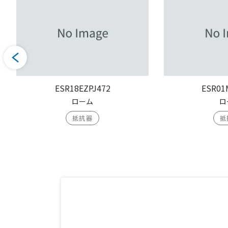
ESR18EZPJ472
ESR01
ローム
ロ
抵抗器
抵