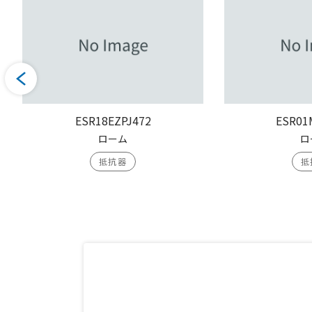
ESR18EZPJ472
ESR01
ローム
ロ
抵抗器
抵