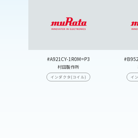
#A921CY-1R0M=P3
#B95
村田製作所
インダクタ(コイル)
イン