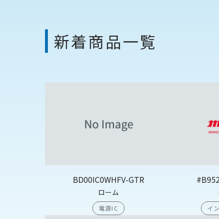
新着商品一覧
BD00IC0WHFV-GTR
#B95
ローム
電源IC
イン