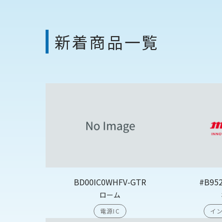
新着商品一覧
BD00IC0WHFV-GTR
#B95
ローム
電源IC
イン