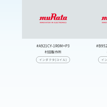
#A921CY-1R0M=P3
#B95
村田製作所
インダクタ(コイル)
イン