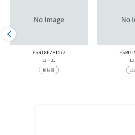
ESR18EZPJ472
ESR01
ローム
ロ
抵抗器
抵