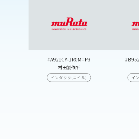
#A921CY-1R0M=P3
#B95
村田製作所
インダクタ(コイル)
イン