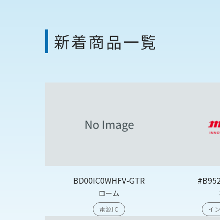
新着商品一覧
BD00IC0WHFV-GTR
#B95
ローム
電源IC
イン