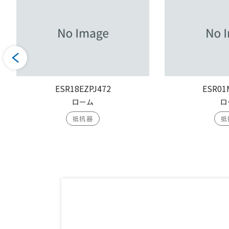
ESR18EZPJ472
ESR01
ローム
ロ
抵抗器
抵