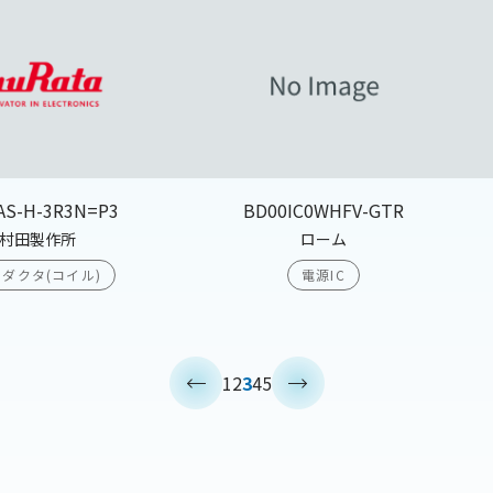
AS-H-3R3N=P3
BD00IC0WHFV-GTR
村田製作所
ローム
ダクタ(コイル)
電源IC
<
>
1
2
3
4
5