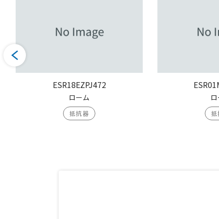
ESR18EZPJ472
ESR01
ローム
ロ
抵抗器
抵