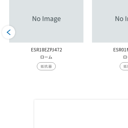
ESR18EZPJ472
ESR01
ローム
ロ
抵抗器
抵