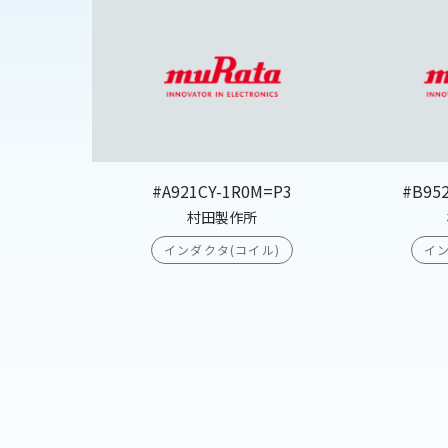
#A921CY-1R0M=P3
#B95
村田製作所
インダクタ(コイル)
イン