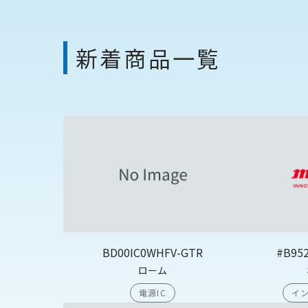
新着商品一覧
BD00IC0WHFV-GTR
#B95
ローム
電源IC
イン