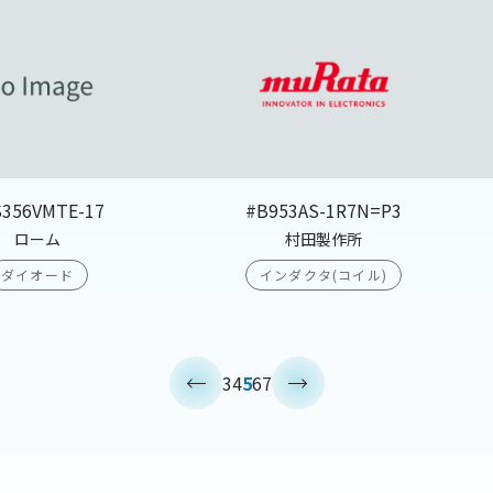
S356VMTE-17
#B953AS-1R7N=P3
ローム
村田製作所
ダイオード
インダクタ(コイル)
<
>
3
4
5
6
7