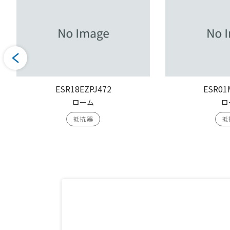
ESR18EZPJ472
ESR01
ローム
ロ
抵抗器
抵