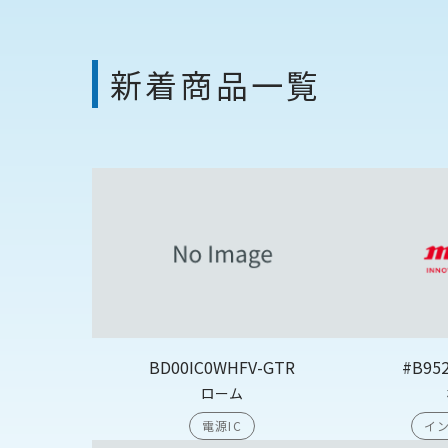
新着商品一覧
BD00IC0WHFV-GTR
#B95
ローム
電源IC
イン