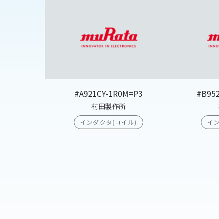
#A921CY-1R0M=P3
#B95
村田製作所
インダクタ(コイル)
イン